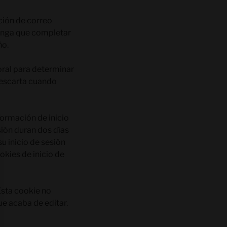
ción de correo
tenga que completar
ño.
oral para determinar
descarta cuando
formación de inicio
sión duran dos días
u inicio de sesión
okies de inicio de
Esta cookie no
ue acaba de editar.