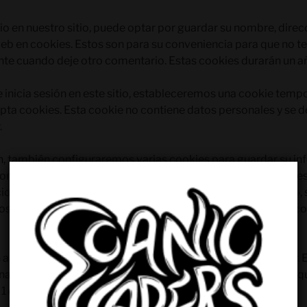
io en nuestro sitio, puede optar por guardar su nombre, direc
 web en cookies. Estos son para su conveniencia para que no 
te cuando deje otro comentario. Estas cookies durarán un a
 e inicia sesión en este sitio, estableceremos una cookie temp
pta cookies. Esta cookie no contiene datos personales y se 
.
n, también configuraremos varias cookies para guardar su in
ones de visualización en pantalla. Las cookies de inicio de se
ciones de pantalla duran un año. Si selecciona «Recordarme», s
os semanas. Si cierra sesión en su cuenta, se eliminarán las co
n artículo, se guardará una cookie adicional en su navegador. 
ales y simplemente indica el ID de publicación del artículo q
 día.