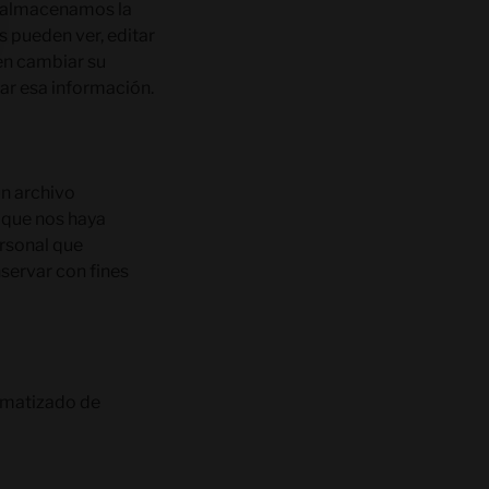
én almacenamos la
s pueden ver, editar
en cambiar su
ar esa información.
un archivo
 que nos haya
rsonal que
servar con fines
tomatizado de