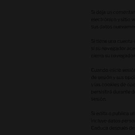
Si deja un comentar
electrónico y sitio
sus datos nuevamen
Si tiene una cuenta
si su navegador ace
cierra su navegador
Cuando inicie sesió
de sesión y sus opci
y las cookies de op
persistirá durante d
sesión.
Si edita o publica u
incluye datos person
Caduca después de 1