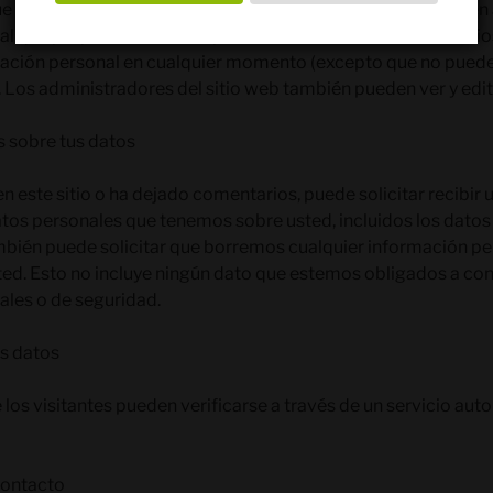
ue se registran en nuestro sitio web (si corresponde), tambi
l que proporcionan en su perfil de usuario. Todos los usuario
rmación personal en cualquier momento (excepto que no pued
 Los administradores del sitio web también pueden ver y edit
s sobre tus datos
en este sitio o ha dejado comentarios, puede solicitar recibir 
tos personales que tenemos sobre usted, incluidos los datos
bién puede solicitar que borremos cualquier información pe
d. Esto no incluye ningún dato que estemos obligados a con
ales o de seguridad.
s datos
los visitantes pueden verificarse a través de un servicio au
contacto