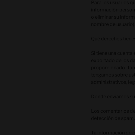
Para los usuarios q
información persona
o eliminar su info
nombre de usuario).
Qué derechos tiene
Si tiene una cuenta 
exportado de los da
proporcionado. Tam
tengamos sobre uste
administrativos, leg
Donde enviamos su
Los comentarios de 
detección de spam.
Tu información de 