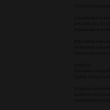
Contenido incrustad
Los artículos en est
artículos, etc.). E
manera que si el vis
Estos sitios web pu
de terceros y monit
interacción con el c
Analítica
Con quién compart
Cuánto tiempo con
Si deja un comentar
podamos reconocer 
mantenerlos en una