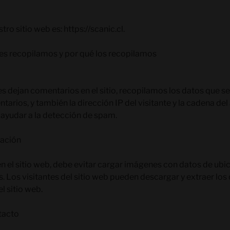
ro sitio web es: https://scanic.cl.
es recopilamos y por qué los recopilamos
es dejan comentarios en el sitio, recopilamos los datos que s
arios, y también la dirección IP del visitante y la cadena de
ayudar a la detección de spam.
ación
n el sitio web, debe evitar cargar imágenes con datos de ubi
s. Los visitantes del sitio web pueden descargar y extraer los
l sitio web.
tacto