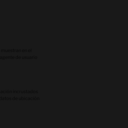
e muestran en el
l agente de usuario
cación incrustados
 datos de ubicación