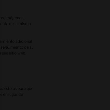
eos, imágenes,
mente de la misma
uimiento adicional
l seguimiento de su
 ese sitio web.
e. Esto es para que
 en lugar de