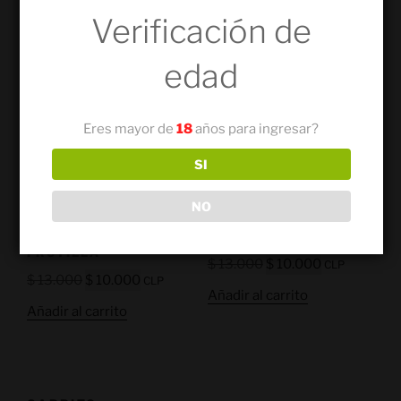
Verificación de
¡OFERTA!
¡OFERTA!
edad
Eres mayor de
18
años para ingresar?
SI
NO
60ML MILKSHAKE DE
60ML IMPERIO
FRUTILLA
$
13.000
$
10.000
CLP
$
13.000
$
10.000
CLP
Añadir al carrito
Añadir al carrito