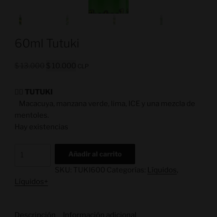
60ml Tutuki
$
13.000
$
10.000
CLP
👉🏻
TUTUKI
Macacuya, manzana verde, lima, ICE y una mezcla de
mentoles.
Hay existencias
Añadir al carrito
SKU:
TUKI600
Categorías:
Líquidos
,
Líquidos+
Descripción
Información adicional