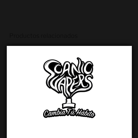
Productos relacionados
¡OFERTA!
¡OFERTA!
60ML IMPERIO ICE
60ML CENTURIÓN
$
13.000
$
10.000
$
13.000
$
10.000
CLP
CLP
Añadir al carrito
Añadir al carrito